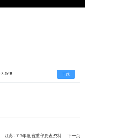
:
3.4MB
下载
江苏2013年度省重守复查资料
下一页